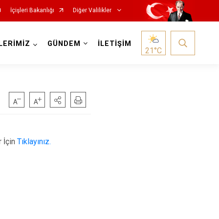
İçişleri Bakanlığı
Diğer Valilikler
LERİMİZ
GÜNDEM
İLETİŞİM
21
°C
 İçin
Tıklayınız.