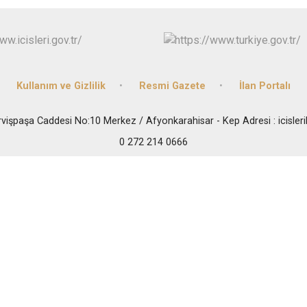
Kullanım ve Gizlilik
Resmi Gazete
İlan Portalı
vişpaşa Caddesi No:10 Merkez / Afyonkarahisar - Kep Adresi : icisler
0 272 214 0666