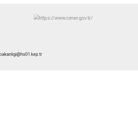
ibakanligi@hs01.kep.tr