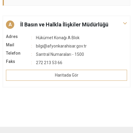
İl Basın ve Halkla İlişkiler Müdürlüğü
A
Adres
Hükümet Konağı A Blok
Mail
bilgi@afyonkarahisar.gov.tr
Telefon
Santral Numaraları - 1500
Faks
272 213 53 66
Haritada Gör