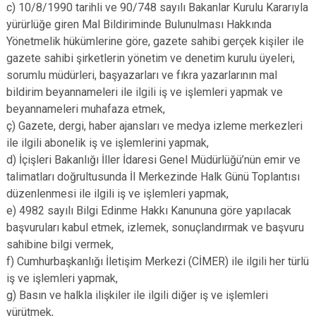
c) 10/8/1990 tarihli ve 90/748 sayılı Bakanlar Kurulu Kararıyla
yürürlüğe giren Mal Bildiriminde Bulunulması Hakkında
Yönetmelik hükümlerine göre, gazete sahibi gerçek kişiler ile
gazete sahibi şirketlerin yönetim ve denetim kurulu üyeleri,
sorumlu müdürleri, başyazarları ve fıkra yazarlarının mal
bildirim beyannameleri ile ilgili iş ve işlemleri yapmak ve
beyannameleri muhafaza etmek,
ç) Gazete, dergi, haber ajansları ve medya izleme merkezleri
ile ilgili abonelik iş ve işlemlerini yapmak,
d) İçişleri Bakanlığı İller İdaresi Genel Müdürlüğü’nün emir ve
talimatları doğrultusunda İl Merkezinde Halk Günü Toplantısı
düzenlenmesi ile ilgili iş ve işlemleri yapmak,
e) 4982 sayılı Bilgi Edinme Hakkı Kanununa göre yapılacak
başvuruları kabul etmek, izlemek, sonuçlandırmak ve başvuru
sahibine bilgi vermek,
f) Cumhurbaşkanlığı İletişim Merkezi (CİMER) ile ilgili her türlü
iş ve işlemleri yapmak,
g) Basın ve halkla ilişkiler ile ilgili diğer iş ve işlemleri
yürütmek,