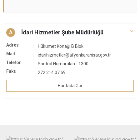
İdari Hizmetler Şube Müdürlüğü
A
Adres
Hükümet Konağı B Blok
Mail
idarihizmetler@afyonkarahisar.gov.tr
Telefon
Santral Numaraları - 1300
Faks
272 214 07 59
Haritada Gör