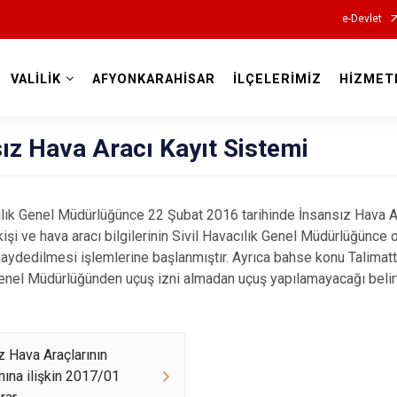
e-Devlet
VALİLİK
AFYONKARAHİSAR
İLÇELERİMİZ
HİZMET
Valilikler
ız Hava Aracı Kayıt Sistemi
ılık Genel Müdürlüğünce 22 Şubat 2016 tarihinde İnsansız Hava A
kişi ve hava aracı bilgilerinin Sivil Havacılık Genel Müdürlüğünce
aydedilmesi işlemlerine başlanmıştır. Ayrıca bahse konu Talimatt
Genel
Müdürlüğünden uçuş izni almadan uçuş yapılamayacağı belirti
z Hava Araçlarının
mına ilişkin 2017/01