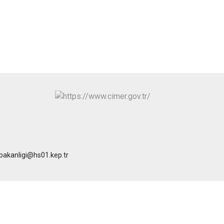
ibakanligi@hs01.kep.tr