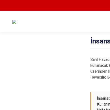
İnsans
Sivil Havac
kullanacak 
üzerinden k
Havacılık 
İnsansı
Kullanı