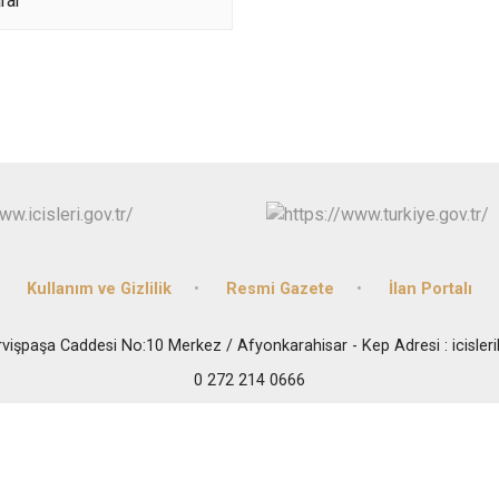
rar
Kullanım ve Gizlilik
Resmi Gazete
İlan Portalı
vişpaşa Caddesi No:10 Merkez / Afyonkarahisar - Kep Adresi : icisler
0 272 214 0666