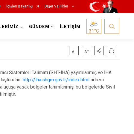
İçişleri Bakanlığı
Diğer Valilikler
LERİMİZ
GÜNDEM
İLETİŞİM
31
°C
racı Sistemleri Talimatı (SHT-İHA) yayımlanmış ve İHA
 oluşturulan
http://iha.shgm.gov.tr/index.html
adresi
a uçuşa yasak bölgeler tanımlanmış, bu bölgelerde Sivil
lmiştir.