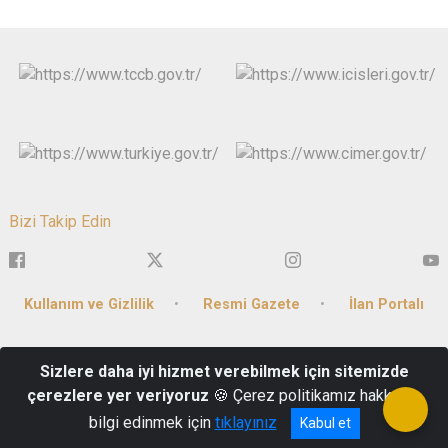
Bizi Takip Edin
Kullanım ve Gizlilik
Resmi Gazete
İlan Portalı
Burmalı Mahallesi Dervişpaşa Caddesi No:10 Merkez /
Sizlere daha iyi hizmet verebilmek için sitemizde
Afyonkarahisar - Kep Adresi : icisleribakanligi@hs01.kep.tr
çerezlere yer veriyoruz
🍪 Çerez politikamız hakkında
0 272 214 0666
bilgi edinmek için
tıklayınız
Kabul et