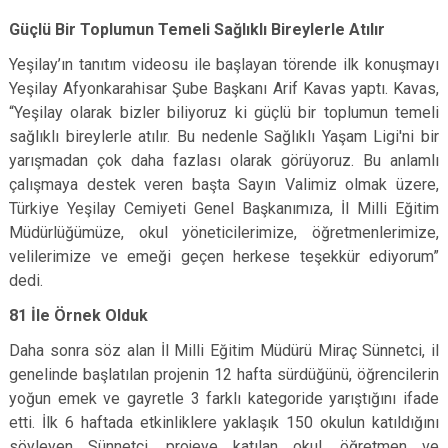
Güçlü Bir Toplumun Temeli Sağlıklı Bireylerle Atılır
Yeşilay’ın tanıtım videosu ile başlayan törende ilk konuşmayı
Yeşilay Afyonkarahisar Şube Başkanı Arif Kavas yaptı. Kavas,
“Yeşilay olarak bizler biliyoruz ki güçlü bir toplumun temeli
sağlıklı bireylerle atılır. Bu nedenle Sağlıklı Yaşam Ligi'ni bir
yarışmadan çok daha fazlası olarak görüyoruz. Bu anlamlı
çalışmaya destek veren başta Sayın Valimiz olmak üzere,
Türkiye Yeşilay Cemiyeti Genel Başkanımıza, İl Milli Eğitim
Müdürlüğümüze, okul yöneticilerimize, öğretmenlerimize,
velilerimize ve emeği geçen herkese teşekkür ediyorum”
dedi.
81 İle Örnek Olduk
Daha sonra söz alan İl Milli Eğitim Müdürü Miraç Sünnetci, il
genelinde başlatılan projenin 12 hafta sürdüğünü, öğrencilerin
yoğun emek ve gayretle 3 farklı kategoride yarıştığını ifade
etti. İlk 6 haftada etkinliklere yaklaşık 150 okulun katıldığını
söyleyen Sünnetci, projeye katılan okul, öğretmen ve