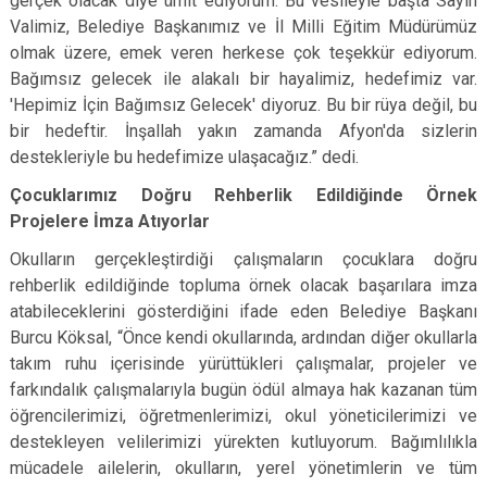
gerçek olacak diye ümit ediyorum. Bu vesileyle başta Sayın
Valimiz, Belediye Başkanımız ve İl Milli Eğitim Müdürümüz
olmak üzere, emek veren herkese çok teşekkür ediyorum.
Bağımsız gelecek ile alakalı bir hayalimiz, hedefimiz var.
'Hepimiz İçin Bağımsız Gelecek' diyoruz. Bu bir rüya değil, bu
bir hedeftir. İnşallah yakın zamanda Afyon'da sizlerin
destekleriyle bu hedefimize ulaşacağız.” dedi.
Çocuklarımız Doğru Rehberlik Edildiğinde Örnek
Projelere İmza Atıyorlar
Okulların gerçekleştirdiği çalışmaların çocuklara doğru
rehberlik edildiğinde topluma örnek olacak başarılara imza
atabileceklerini gösterdiğini ifade eden Belediye Başkanı
Burcu Köksal, “Önce kendi okullarında, ardından diğer okullarla
takım ruhu içerisinde yürüttükleri çalışmalar, projeler ve
farkındalık çalışmalarıyla bugün ödül almaya hak kazanan tüm
öğrencilerimizi, öğretmenlerimizi, okul yöneticilerimizi ve
destekleyen velilerimizi yürekten kutluyorum. Bağımlılıkla
mücadele ailelerin, okulların, yerel yönetimlerin ve tüm