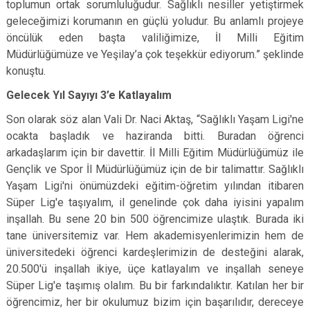
toplumun ortak sorumluluğudur. Sağlıklı nesiller yetiştirmek
geleceğimizi korumanın en güçlü yoludur. Bu anlamlı projeye
öncülük eden başta valiliğimize, İl Milli Eğitim
Müdürlüğümüze ve Yeşilay’a çok teşekkür ediyorum.” şeklinde
konuştu.
Gelecek Yıl Sayıyı 3’e Katlayalım
Son olarak söz alan Vali Dr. Naci Aktaş, “Sağlıklı Yaşam Ligi'ne
ocakta başladık ve haziranda bitti. Buradan öğrenci
arkadaşlarım için bir davettir. İl Milli Eğitim Müdürlüğümüz ile
Gençlik ve Spor İl Müdürlüğümüz için de bir talimattır. Sağlıklı
Yaşam Ligi'ni önümüzdeki eğitim-öğretim yılından itibaren
Süper Lig'e taşıyalım, il genelinde çok daha iyisini yapalım
inşallah. Bu sene 20 bin 500 öğrencimize ulaştık. Burada iki
tane üniversitemiz var. Hem akademisyenlerimizin hem de
üniversitedeki öğrenci kardeşlerimizin de desteğini alarak,
20.500'ü inşallah ikiye, üçe katlayalım ve inşallah seneye
Süper Lig'e taşımış olalım. Bu bir farkındalıktır. Katılan her bir
öğrencimiz, her bir okulumuz bizim için başarılıdır, dereceye