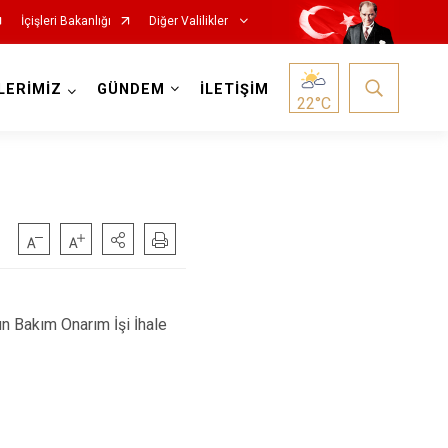
İçişleri Bakanlığı
Diğer Valilikler
LERİMİZ
GÜNDEM
İLETİŞİM
22
°C
n Bakım Onarım İşi İhale