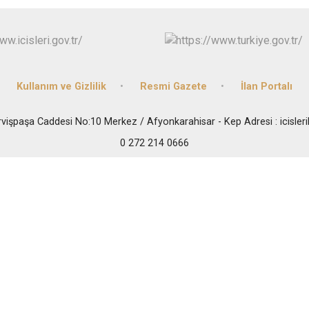
Kullanım ve Gizlilik
Resmi Gazete
İlan Portalı
vişpaşa Caddesi No:10 Merkez / Afyonkarahisar - Kep Adresi : icisler
0 272 214 0666