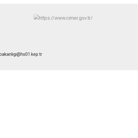
ibakanligi@hs01.kep.tr