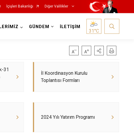
İçişleri Bakanlığı
Diğer Valilikler
LERİMİZ
GÜNDEM
İLETİŞİM
31
°C
ak-31
İl Koordinasyon Kurulu
ş
Toplantısı Formları
2024 Yılı Yatırım Programı